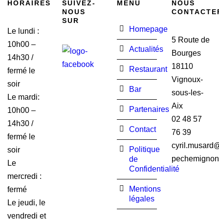
HORAIRES
SUIVEZ-
MENU
NOUS
NOUS
CONTACTE
SUR
Homepage
Le lundi :
5 Route de
10h00 –
Actualités
Bourges
14h30 /
18110
Restaurant
fermé le
Vignoux-
soir
Bar
sous-les-
Le mardi:
Aix
Partenaires
10h00 –
02 48 57
14h30 /
Contact
76 39
fermé le
cyril.musard@
Politique
soir
pechemignon.
de
Le
Confidentialité
mercredi :
Mentions
fermé
légales
Le jeudi, le
vendredi et